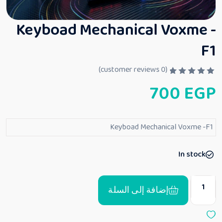
Keyboad Mechanical Voxme -
F1
customer reviews)
0
(
ت
700
EGP
م
ا
ل
ت
ق
Keyboad Mechanical Voxme -F1
ي
ي
م
0
In stock
م
ن
5
إضافة إلى السلة