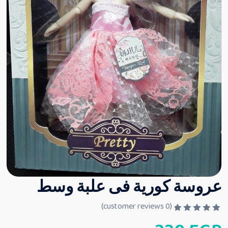
عروسة كورية فى علبة وسط
customer reviews)
0
(
ت
م