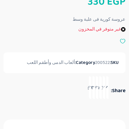
330
EGP
ا
ل
ت
ق
عروسة كورية فى علبة وسط
ي
ي
غير متوفر في المخزون
م
0
م
ن
5
SKU:
200522
Category:
ألعاب الدمى وأطقم اللعب
Share: