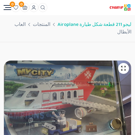
0
0
ليجو 211 قطعة شكل طيارة Airoplane
المنتجات
العاب
الأبطال