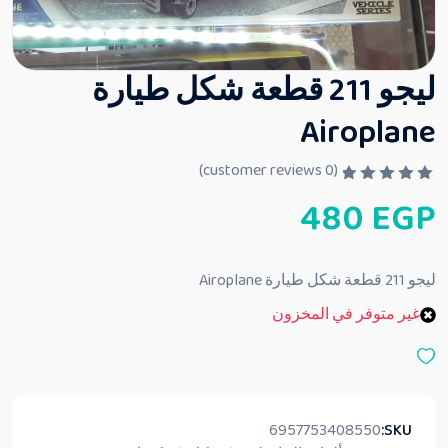
ليجو 211 قطعة شكل طيارة
Airoplane
customer reviews)
0
(
ت
480
EGP
م
ا
ل
ت
ق
ليجو 211 قطعة شكل طيارة Airoplane
ي
ي
غير متوفر في المخزون
م
0
م
ن
5
6957753408550
SKU: