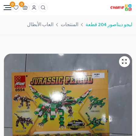
0
0
ليجو ديناصور 204 قطعة
المنتجات
العاب الأبطال