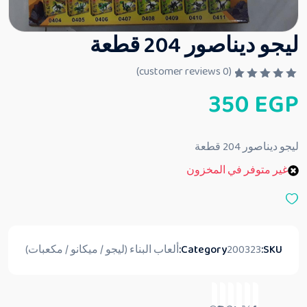
ليجو ديناصور 204 قطعة
customer reviews)
0
(
ت
350
EGP
م
ا
ل
ت
ق
ليجو ديناصور 204 قطعة
ي
ي
غير متوفر في المخزون
م
0
م
ن
5
SKU:
200323
Category:
ألعاب البناء (ليجو / ميكانو / مكعبات)