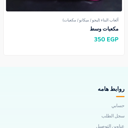
ألعاب البناء (ليجو / ميكانو / مكعبات)
مكعبات وسط
350
EGP
روابط هامه
حسابي
سجل الطلب
عناوين التوصيل