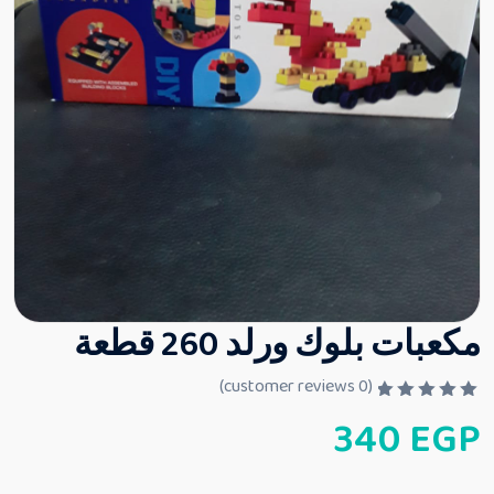
مكعبات بلوك ورلد 260 قطعة
customer reviews)
0
(
ت
340
EGP
م
ا
ل
ت