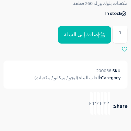
ق
مكعبات بلوك ورلد 260 قطعة
ي
ي
In stock
م
0
م
ن
5
إضافة إلى السلة
200036
SKU:
Category:
ألعاب البناء (ليجو / ميكانو / مكعبات)
Share: