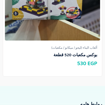
ألعاب البناء (ليجو / ميكانو / مكعبات)
بوكس مكعبات 520 قطعة
530
EGP
روابط هامه