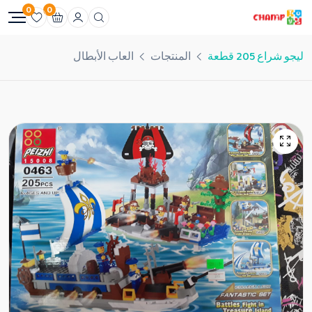
0
0
ليجو شراع 205 قطعة
المنتجات
العاب الأبطال