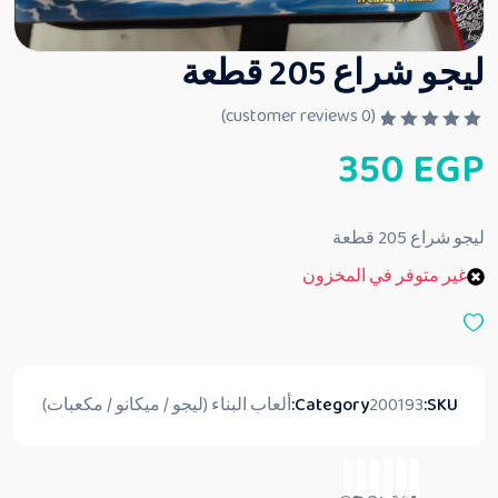
ليجو شراع 205 قطعة
customer reviews)
0
(
ت
350
EGP
م
ا
ل
ت
ق
ليجو شراع 205 قطعة
ي
ي
غير متوفر في المخزون
م
0
م
ن
5
SKU:
200193
Category:
ألعاب البناء (ليجو / ميكانو / مكعبات)