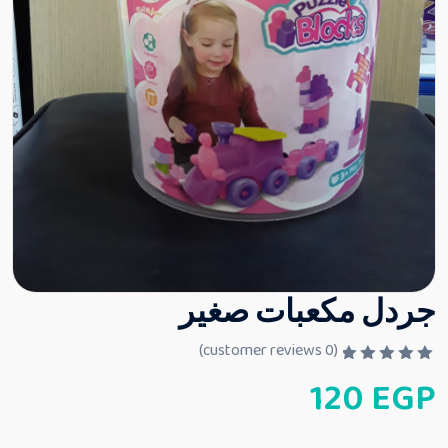
جردل مكعبات صغير
customer reviews)
0
(
ت
120
EGP
م
ا
ل
ت