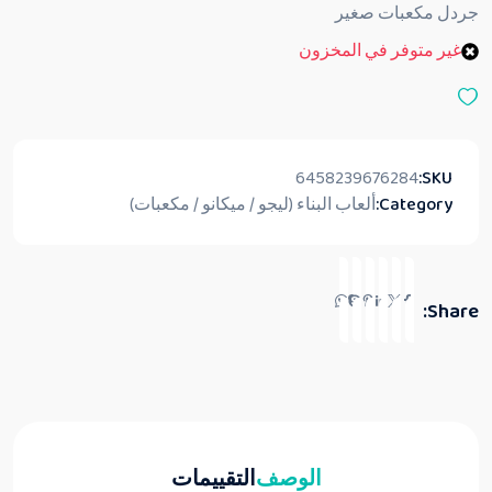
ق
جردل مكعبات صغير
ي
ي
غير متوفر في المخزون
م
0
م
ن
5
6458239676284
SKU:
Category:
ألعاب البناء (ليجو / ميكانو / مكعبات)
Share:
الوصف
التقييمات