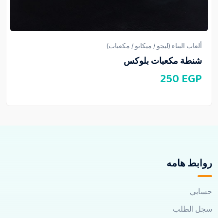
ألعاب البناء (ليجو / ميكانو / مكعبات)
شنطة مكعبات بلوكس
250
EGP
روابط هامه
حسابي
سجل الطلب