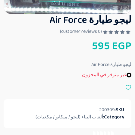
ليجو طيارة Air Force
customer reviews)
0
(
ت
595
EGP
م
ا
ل
ت
ق
ليجو طيارة Air Force
ي
ي
غير متوفر في المخزون
م
0
م
ن
5
200309
SKU:
Category:
ألعاب البناء (ليجو / ميكانو / مكعبات)