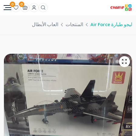
0
0
ليجو طيارة Air Force
المنتجات
العاب الأبطال