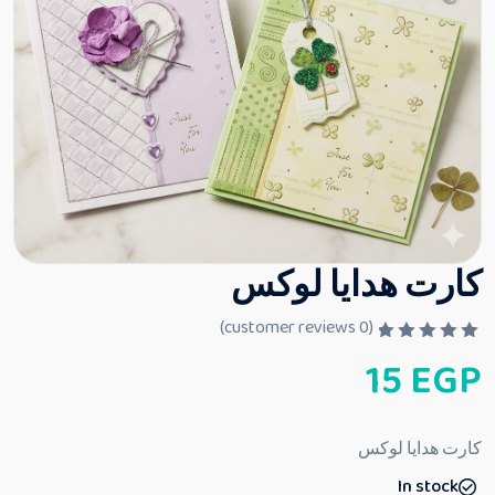
كارت هدايا لوكس
customer reviews)
0
(
ت
15
EGP
م
ا
ل
ت
ق
كارت هدايا لوكس
ي
ي
In stock
م