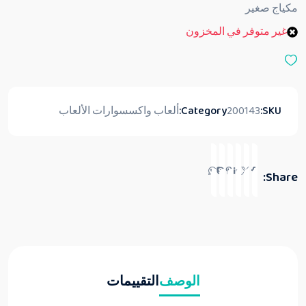
ق
مكياج صغير
ي
ي
غير متوفر في المخزون
م
0
م
ن
5
SKU:
200143
Category:
ألعاب واكسسوارات الألعاب
Share:
الوصف
التقييمات