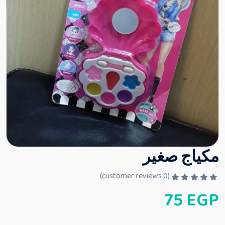
مكياج صغير
customer reviews)
0
(
ت
75
EGP
م
ا
ل
ت