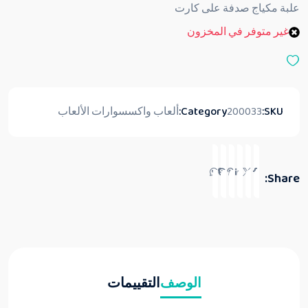
ق
علبة مكياج صدفة على كارت
ي
ي
غير متوفر في المخزون
م
0
م
ن
5
SKU:
200033
Category:
ألعاب واكسسوارات الألعاب
Share:
الوصف
التقييمات