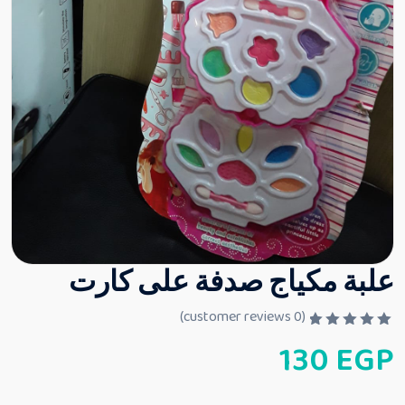
علبة مكياج صدفة على كارت
customer reviews)
0
(
ت
130
EGP
م
ا
ل
ت