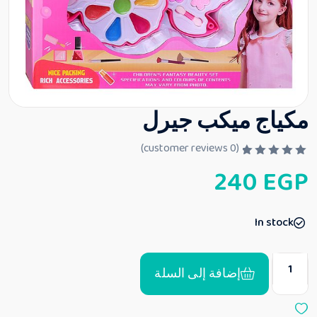
مكياج ميكب جيرل
customer reviews)
0
(
ت
240
EGP
م
ا
ل
ت
ق
In stock
ي
ي
م
0
إضافة إلى السلة
م
ن
5