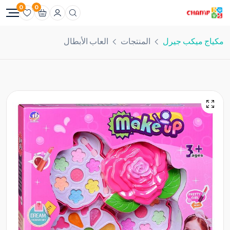
0
0
مكياج ميكب جيرل
المنتجات
العاب الأبطال