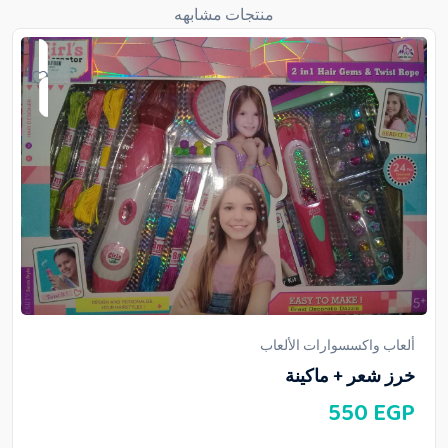
منتجات مشابهه
ألعاب واكسسوارات الألعاب
خرز شعر + ماكينة
550
EGP