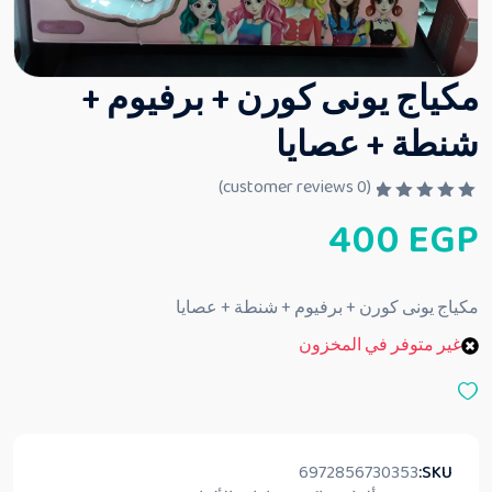
مكياج يونى كورن + برفيوم +
شنطة + عصايا
customer reviews)
0
(
ت
400
EGP
م
ا
ل
ت
ق
مكياج يونى كورن + برفيوم + شنطة + عصايا
ي
ي
غير متوفر في المخزون
م
0
م
ن
5
6972856730353
SKU: