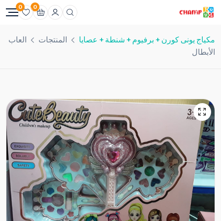
0
0
مكياج يونى كورن + برفيوم + شنطة + عصايا
المنتجات
العاب
الأبطال