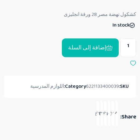
ل
ت
ق
كشكول نهضة مصر 28 ورقة انجليزى
ي
ي
In stock
م
0
م
ن
5
إضافة إلى السلة
SKU:
6221133400039
Category:
اللوازم المدرسية
Share: