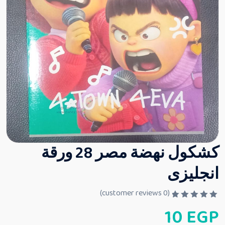
كشكول نهضة مصر 28 ورقة
انجليزى
customer reviews)
0
(
ت
10
EGP
م
ا