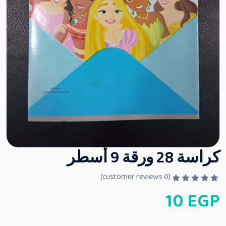
كراسة 28 ورقة 9 أسطر
customer reviews)
0
(
ت
10
EGP
م
ا
ل
ت