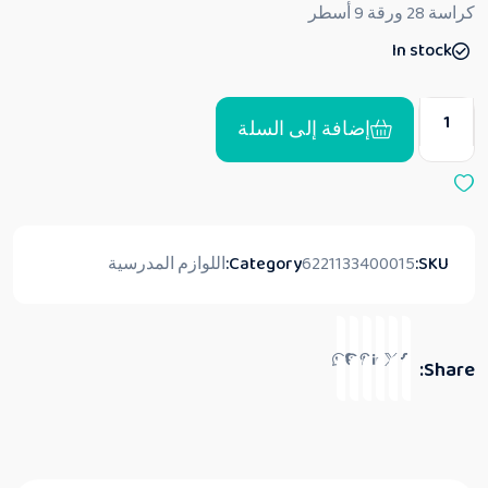
ق
كراسة 28 ورقة 9 أسطر
ي
ي
In stock
م
0
م
ن
5
إضافة إلى السلة
SKU:
6221133400015
Category:
اللوازم المدرسية
Share: