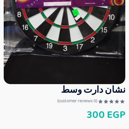
نشان دارت وسط
customer reviews)
0
(
ت
300
EGP
م
ا
ل
ت