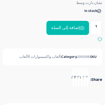
ق
نشان دارت وسط
ي
ي
In stock
م
0
م
ن
5
إضافة إلى السلة
SKU:
200008
Category:
ألعاب واكسسوارات الألعاب
Share: