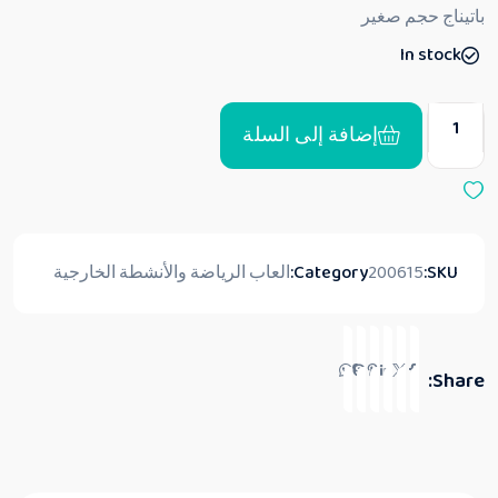
ق
باتيناج حجم صغير
ي
ي
In stock
م
0
م
ن
5
إضافة إلى السلة
SKU:
200615
Category:
العاب الرياضة والأنشطة الخارجية
Share: