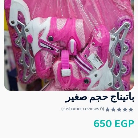
باتيناج حجم صغير
customer reviews)
0
(
ت
650
EGP
م
ا
ل
ت