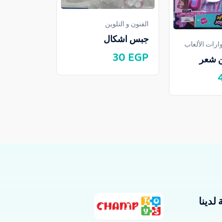
الفنون و التلوين
جبس اشكال
الفنون و التلو
رات الألعاب
30
EGP
سبورة ليتيل
ن شعر
145
EGP
لدينا