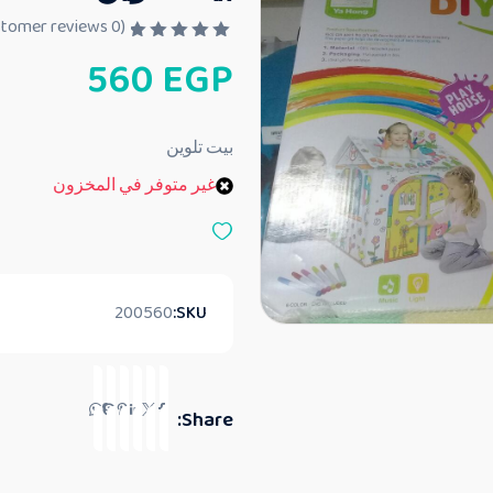
customer reviews)
0
(
ت
560
EGP
م
ا
ل
ت
ق
بيت تلوين
ي
ي
غير متوفر في المخزون
م
0
م
ن
5
200560
SKU:
Share: