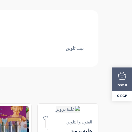
بيت تلوين
Item
0
0
EGP
الفنون و التلوين
علبة برونز