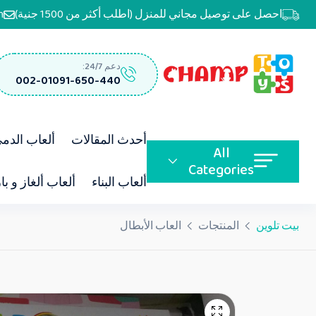
احصل على توصيل مجاني للمنزل (اطلب أكثر من 1500 جنية)
m
دعم 24/7:
002-01091-650-440
أحدث المقالات
ألعاب الدم
All
Categories
ألعاب البناء
ألعاب ألغاز و با
بيت تلوين
المنتجات
العاب الأبطال