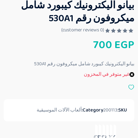
بيانو اليكترونيك كيبورد شامل
ميكروفون رقم 530A1
customer reviews)
0
(
ت
700
EGP
م
ا
ل
ت
ق
بيانو اليكترونيك كيبورد شامل ميكروفون رقم 530A1
ي
ي
غير متوفر في المخزون
م
0
م
ن
5
SKU:
200113
Category:
ألعاب الآلات الموسيقية