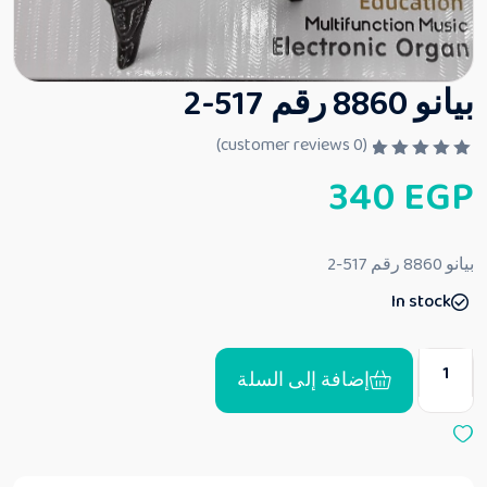
بيانو 8860 رقم 517-2
customer reviews)
0
(
ت
340
EGP
م
ا
ل
ت
ق
بيانو 8860 رقم 517-2
ي
ي
In stock
م
0
م
ن
5
إضافة إلى السلة