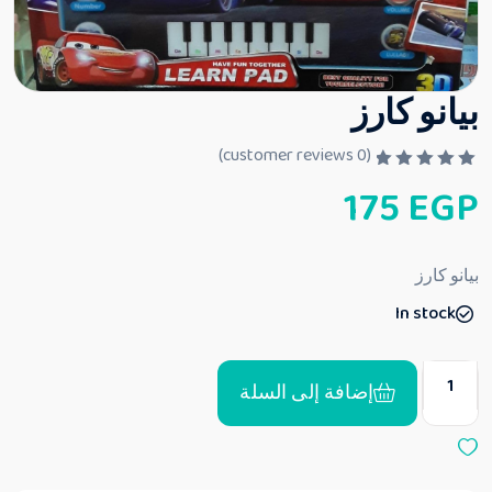
بيانو كارز
customer reviews)
0
(
ت
175
EGP
م
ا
ل
ت
ق
بيانو كارز
ي
ي
In stock
م
0
م
ن
5
إضافة إلى السلة