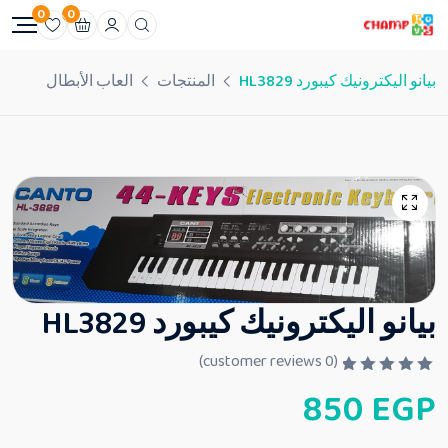
0
0
بيانو اليكترونيك كيبورد HL3829
المنتجات
العاب الأبطال
بيانو اليكترونيك كيبورد HL3829
customer reviews)
0
(
ت
850
EGP
م
ا
ل
ت