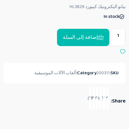
ق
بيانو اليكترونيك كيبورد HL3829
ي
ي
In stock
م
0
م
ن
5
إضافة إلى السلة
SKU:
200311
Category:
ألعاب الآلات الموسيقية
Share: