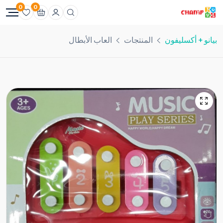
0
0
بيانو + أكسليفون
المنتجات
العاب الأبطال