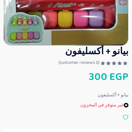
بيانو + أكسليفون
customer reviews)
0
(
ت
300
EGP
م
ا
ل
ت
ق
بيانو + أكسليفون
ي
ي
غير متوفر في المخزون
م
0
م
ن
5