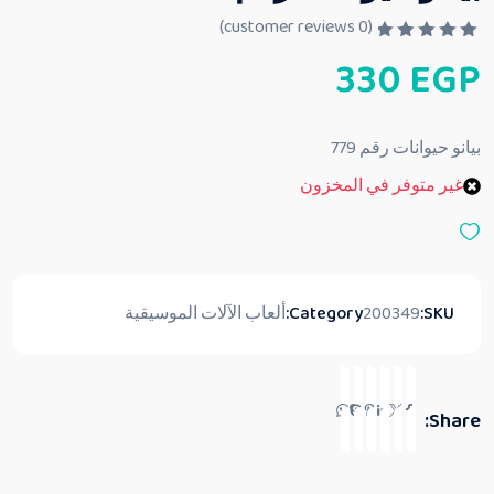
customer reviews)
0
(
ت
330
EGP
م
ا
ل
ت
ق
بيانو حيوانات رقم 779
ي
ي
غير متوفر في المخزون
م
0
م
ن
5
SKU:
200349
Category:
ألعاب الآلات الموسيقية
Share: