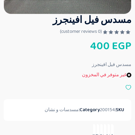
مسدس فيل افينجرز
customer reviews)
0
(
ت
400
EGP
م
ا
ل
ت
ق
مسدس فيل افينجرز
ي
ي
غير متوفر في المخزون
م
0
م
ن
5
SKU:
200154
Category:
مسدسات و نشان