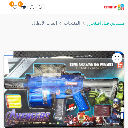
0
0
مسدس فيل افينجرز
المنتجات
العاب الأبطال