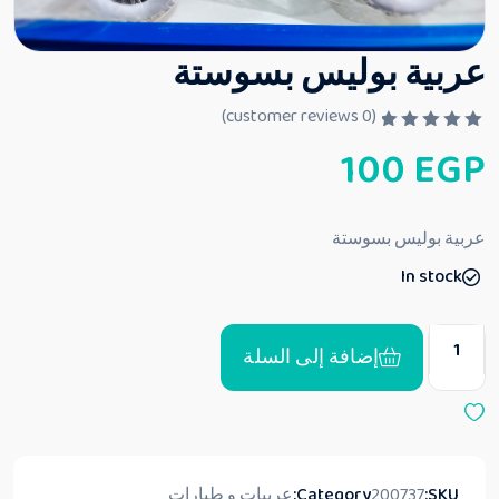
عربية بوليس بسوستة
customer reviews)
0
(
ت
100
EGP
م
ا
ل
ت
ق
عربية بوليس بسوستة
ي
ي
In stock
م
0
م
ن
5
إضافة إلى السلة
SKU:
200737
Category:
عربيات و طيارات