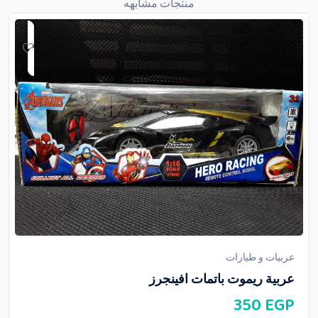
منتجات مشابهه
عربيات و طيارات
عربية ريموت باتمات افينجرز
350
EGP