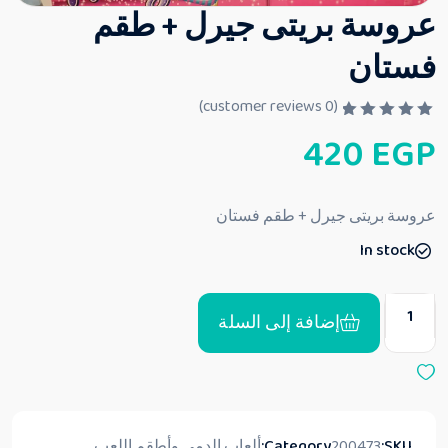
عروسة بريتى جيرل + طقم
فستان
customer reviews)
0
(
ت
420
EGP
م
ا
ل
ت
ق
عروسة بريتى جيرل + طقم فستان
ي
ي
In stock
م
0
م
ن
5
إضافة إلى السلة
SKU:
200473
Category:
ألعاب الدمى وأطقم اللعب