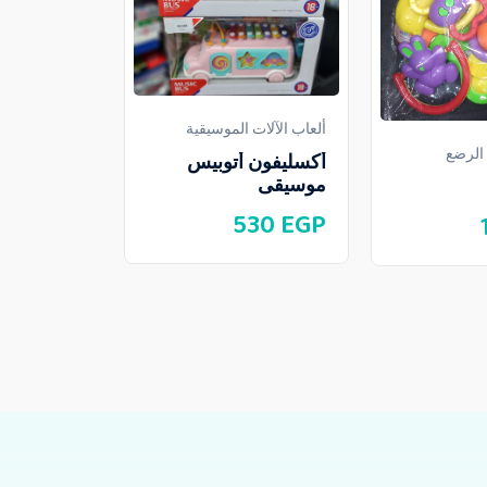
ألعاب الأطفا
ملاهى سري
ألعاب الآلات الموسيقية
 الرضع
690
EGP
أكسليفون أتوبيس
موسيقى
530
EGP