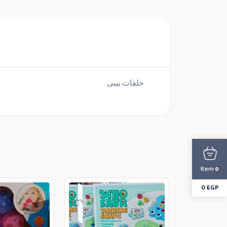
حلقات بيبى
Item
0
0
EGP