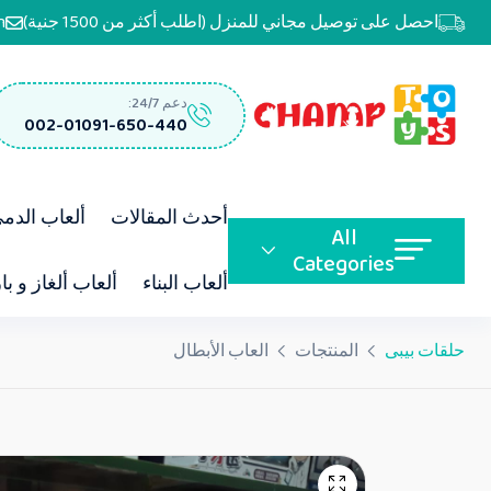
احصل على توصيل مجاني للمنزل (اطلب أكثر من 1500 جنية)
m
دعم 24/7:
002-01091-650-440
أحدث المقالات
ألعاب الدم
All
Categories
ألعاب البناء
ألعاب ألغاز و با
حلقات بيبى
المنتجات
العاب الأبطال