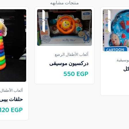
منتجات مشابهه
ألعاب الأطفال الرضع
موسيقية
دركسيون موسيقى
كل
550
EGP
ألعاب الأطفال
حلقات بيبى 
120
EGP