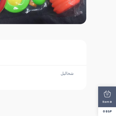
شخاليل
Item
0
0
EGP