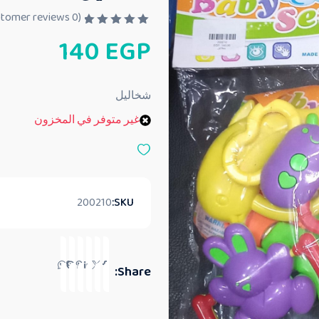
customer reviews)
0
(
ت
140
EGP
م
ا
ل
ت
ق
شخاليل
ي
ي
غير متوفر في المخزون
م
0
م
ن
5
200210
SKU:
Share: