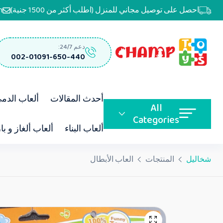
احصل على توصيل مجاني للمنزل (اطلب أكثر من 1500 جنية)
m
دعم 24/7:
002-01091-650-440
أحدث المقالات
ألعاب الدم
All
Categories
ألعاب البناء
ألعاب ألغاز و با
شخاليل
المنتجات
العاب الأبطال