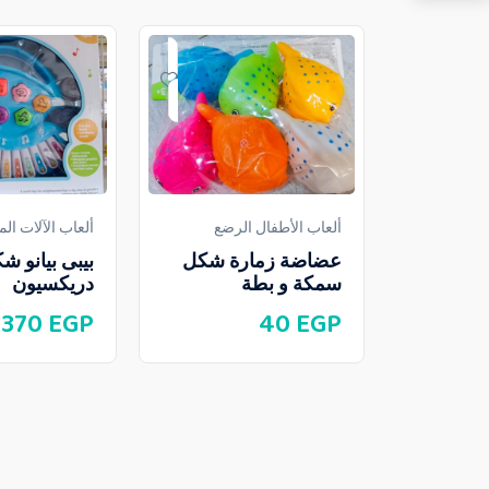
ألعاب الأطفال الرضع
ألعاب الآلات ال
عضاضة زمارة شكل
بيبى بيانو ش
سمكة و بطة
دريكسيون
370
EGP
40
EGP