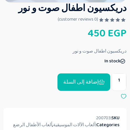
دريكسيون اطفال صوت و نور
customer reviews)
0
(
ت
450
EGP
م
ا
ل
ت
ق
دريكسيون اطفال صوت و نور
ي
ي
In stock
م
0
م
ن
5
إضافة إلى السلة
200703
SKU:
Categories:
ألعاب الآلات الموسيقية
,
ألعاب الأطفال الرضع