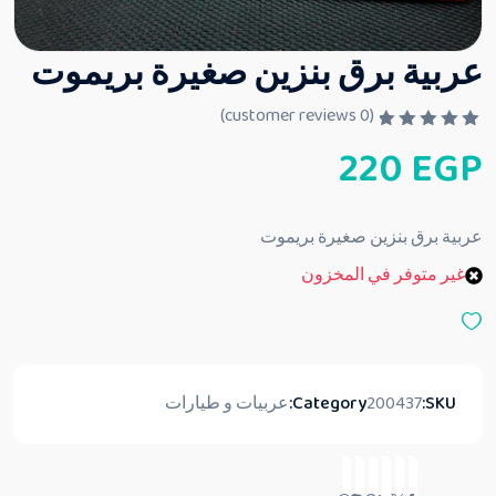
عربية برق بنزين صغيرة بريموت
customer reviews)
0
(
ت
220
EGP
م
ا
ل
ت
ق
عربية برق بنزين صغيرة بريموت
ي
ي
غير متوفر في المخزون
م
0
م
ن
5
SKU:
200437
Category:
عربيات و طيارات