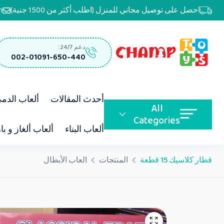
احصل على توصيل مجاني للمنزل (اطلب أكثر من 1500 جنية)
m
دعم 24/7:
002-01091-650-440
أحدث المقالات
ألعاب الدم
All
Categories
ألعاب البناء
ألعاب ألغاز و با
قطار كلاسيك 15 قطعة
المنتجات
العاب الأبطال