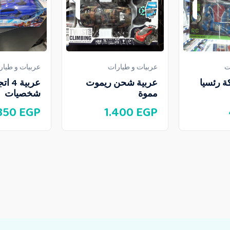
ت
عربيات و طيارات
عربيات و طيار
ة رئسيا
عربية شحن ريموت
عربية 
مموة
شخصيات
350
EGP
1.400
EGP