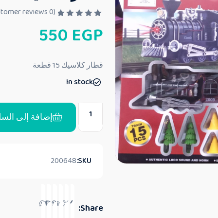
customer reviews)
0
(
ت
550
EGP
م
ا
ل
ت
ق
قطار كلاسيك 15 قطعة
ي
ي
In stock
م
0
م
ن
5
إضافة إلى السل
200648
SKU:
Share: