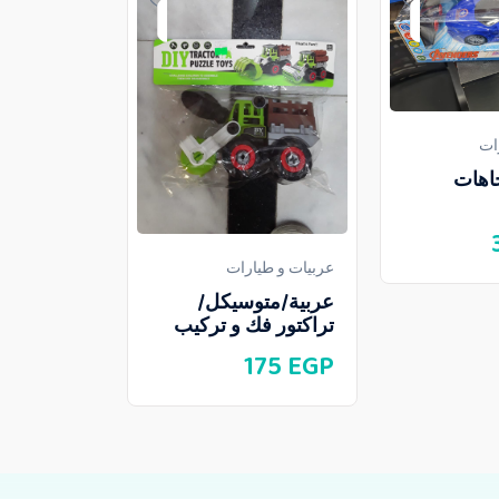
ات
عربيات و طيا
4 اتجاهات
عربية جيب
90
EGP
عربيات و طيارات
عربية/متوسيكل/
تراكتور فك و تركيب
175
EGP