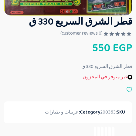
قطر الشرق السريع 330 ق
customer reviews)
0
(
ت
550
EGP
م
ا
ل
ت
ق
قطر الشرق السريع 330 ق
ي
ي
غير متوفر في المخزون
م
0
م
ن
5
SKU:
200363
Category:
عربيات و طيارات