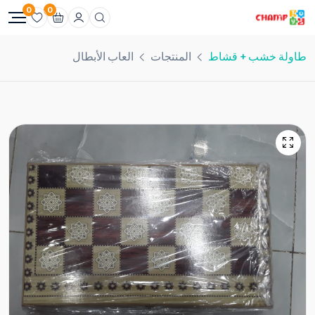
0
0
طاولة خشب + قشاط
المنتجات
العاب الأبطال