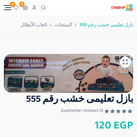
0
0
بازل تعليمى خشب رقم 555
المنتجات
العاب الأبطال
بازل تعليمى خشب رقم 555
customer reviews)
0
(
ت
120
EGP
م
ا
ل
ت