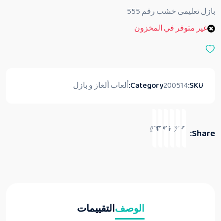
ق
بازل تعليمى خشب رقم 555
ي
ي
غير متوفر في المخزون
م
0
م
ن
5
SKU:
200514
Category:
ألعاب ألغاز و بازل
Share:
الوصف
التقييمات