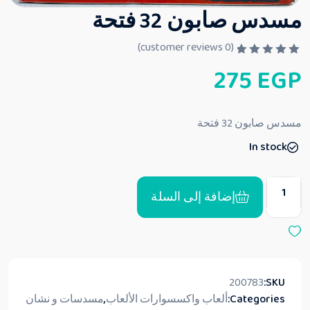
مسدس صابون 32 فتحة
customer reviews)
0
(
ت
275
EGP
م
ا
ل
ت
ق
مسدس صابون 32 فتحة
ي
ي
In stock
م
0
م
ن
5
إضافة إلى السلة
200783
SKU:
Categories:
ألعاب واكسسوارات الألعاب
,
مسدسات و نشان