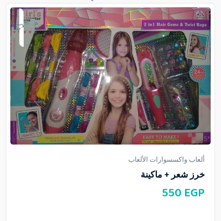
ألعاب واكسسوارات الألعاب
خرز شعر + ماكينة
550
EGP