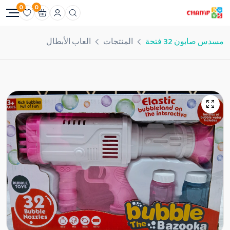
0
0
مسدس صابون 32 فتحة
المنتجات
العاب الأبطال