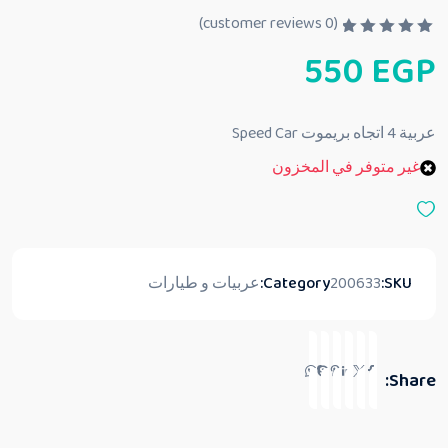
customer reviews)
0
(
ت
550
EGP
م
ا
ل
ت
ق
عربية 4 اتجاه بريموت Speed Car
ي
ي
غير متوفر في المخزون
م
0
م
ن
5
SKU:
200633
Category:
عربيات و طيارات
Share: