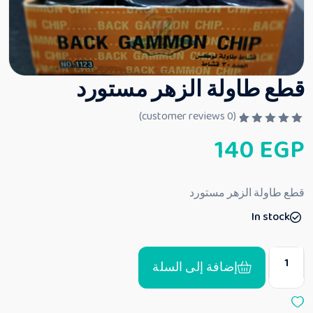
قطع طاولة الزهر مستورد
customer reviews)
0
(
ت
140
EGP
م
ا
ل
ت
ق
قطع طاولة الزهر مستورد
ي
ي
In stock
م
0
م
ن
5
إضافة إلى السلة