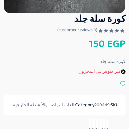
كورة سلة جلد
customer reviews)
0
(
ت
150
EGP
م
ا
ل
ت
ق
كورة سلة جلد
ي
ي
غير متوفر في المخزون
م
0
م
ن
5
SKU:
200449
Category:
العاب الرياضة والأنشطة الخارجية