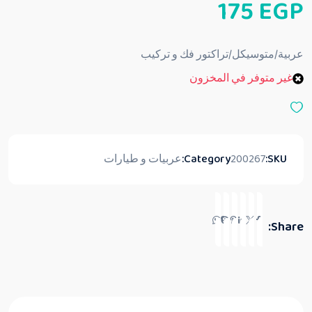
175
EGP
م
ا
ل
ت
ق
عربية/متوسيكل/تراكتور فك و تركيب
ي
ي
غير متوفر في المخزون
م
0
م
ن
5
SKU:
200267
Category:
عربيات و طيارات
Share: