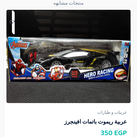
منتجات مشابهه
عربيات و طيارات
عربية ريموت باتمات افينجرز
350
EGP