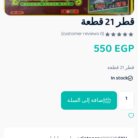
قطر 21 قطعة
customer reviews)
0
(
ت
550
EGP
م
ا
ل
ت
ق
قطر 21 قطعة
ي
ي
In stock
م
0
م
ن
5
إضافة إلى السلة