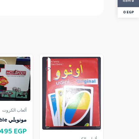
Item
0
0
EGP
ألعاب الكروت
مونوبلي scrabble
495
EGP