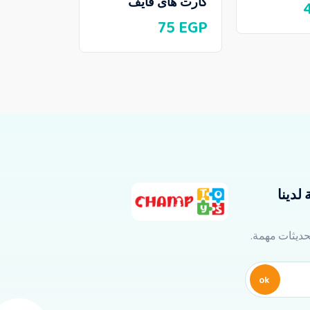
كارت هاى فايف
75
EGP
لدينا
تحديثات مهمة.
ok