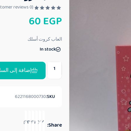
customer reviews)
0
(
ت
60
EGP
م
ا
ل
ت
ق
العاب كروت أسلك
ي
ي
In stock
م
0
م
ن
5
إضافة إلى السل
6221168000730
SKU:
Share: