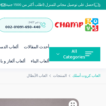
احصل على توصيل مجاني للمنزل (اطلب أكثر من 1500 جنية)
m
دعم 24/7:
002-01091-650-440
أحدث المقالات
ألعاب الدم
All
Categories
ألعاب البناء
ألعاب ألغاز و با
العاب كروت أسلك
المنتجات
العاب الأبطال