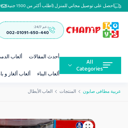
احصل على توصيل مجاني للمنزل (اطلب أكثر من 1500 جنية)
m
دعم 24/7:
002-01091-650-440
أحدث المقالات
ألعاب الدم
All
Categories
ألعاب البناء
ألعاب ألغاز و با
عربية مطافى صابون
المنتجات
العاب الأبطال