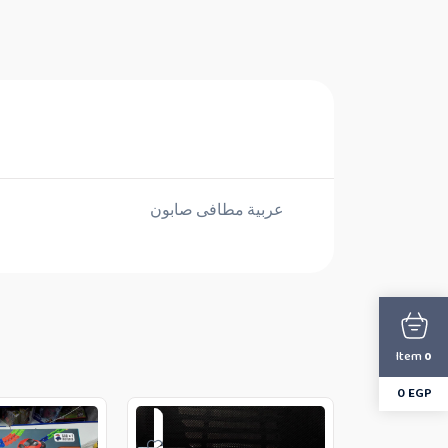
عربية مطافى صابون
Item
0
0
EGP