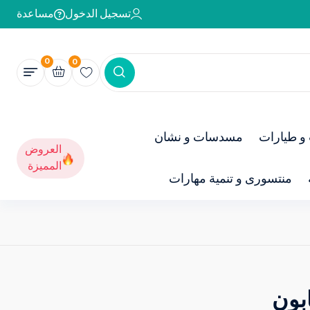
تسجيل الدخول
مساعدة
0
0
و طيارات
مسدسات و نشان
العروض
المميزة
منتسورى و تنمية مهارات
بون