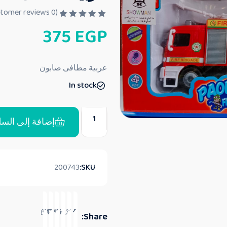
customer reviews)
0
(
ت
375
EGP
م
ا
ل
ت
ق
عربية مطافى صابون
ي
ي
In stock
م
0
م
ن
5
إضافة إلى السل
200743
SKU:
Share: