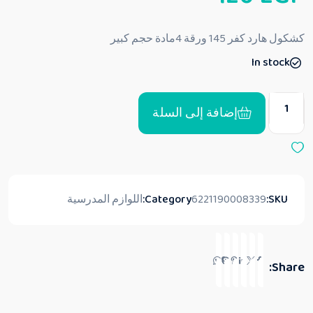
ل
ت
ق
كشكول هارد كفر 145 ورقة 4مادة حجم كبير
ي
ي
In stock
م
0
م
ن
5
إضافة إلى السلة
SKU:
6221190008339
Category:
اللوازم المدرسية
Share: