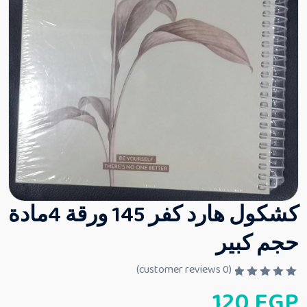
كشكول هارد كفر 145 ورقة 4مادة
حجم كبير
customer reviews)
0
(
ت
120
EGP
م
ا