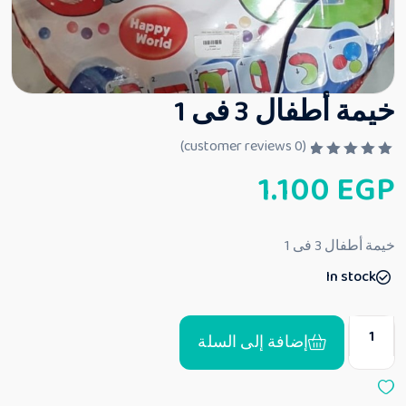
خيمة أطفال 3 فى 1
customer reviews)
0
(
ت
1.100
EGP
م
ا
ل
ت
ق
خيمة أطفال 3 فى 1
ي
ي
In stock
م
0
م
ن
5
إضافة إلى السلة