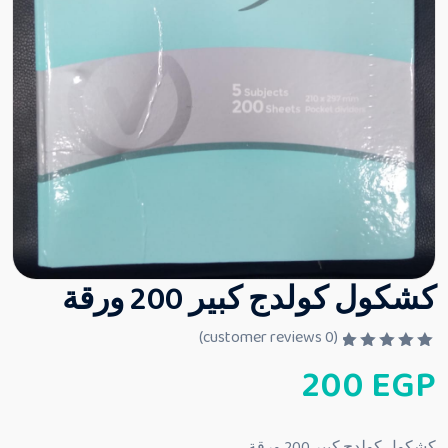
كشكول كولدج كبير 200 ورقة
customer reviews)
0
(
ت
200
EGP
م
ا
ل
ت
ق
كشكول كولدج كبير 200 ورقة