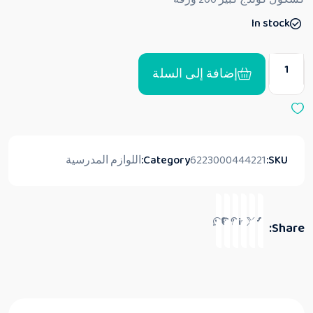
ي
ي
In stock
م
0
م
ن
5
إضافة إلى السلة
SKU:
6223000444221
Category:
اللوازم المدرسية
Share: