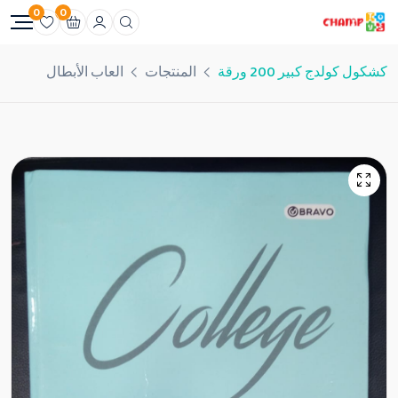
0
0
كشكول كولدج كبير 200 ورقة
المنتجات
العاب الأبطال