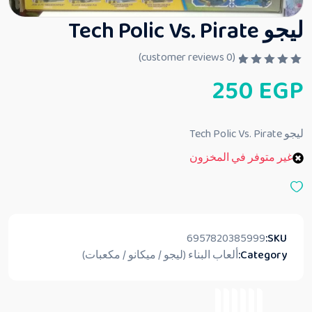
ليجو Tech Polic Vs. Pirate
customer reviews)
0
(
ت
250
EGP
م
ا
ل
ت
ق
ليجو Tech Polic Vs. Pirate
ي
ي
غير متوفر في المخزون
م
0
م
ن
5
6957820385999
SKU:
Category:
ألعاب البناء (ليجو / ميكانو / مكعبات)