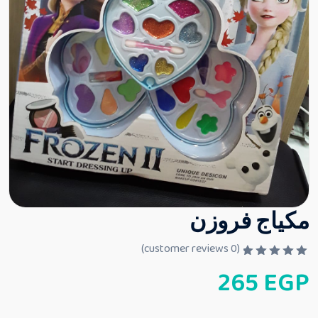
مكياج فروزن
customer reviews)
0
(
ت
265
EGP
م
ا
ل
ت