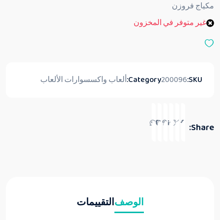
ق
مكياج فروزن
ي
ي
غير متوفر في المخزون
م
0
م
ن
5
SKU:
200096
Category:
ألعاب واكسسوارات الألعاب
Share:
الوصف
التقييمات