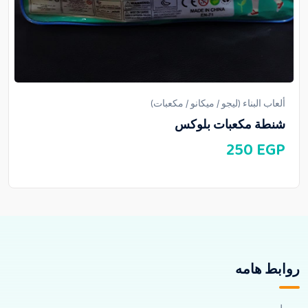
ألعاب البناء (ليجو / ميكانو / مكعبات)
شنطة مكعبات بلوكس
250
EGP
روابط هامه