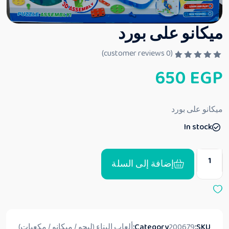
ميكانو على بورد
customer reviews)
0
(
ت
650
EGP
م
ا
ل
ت
ق
ميكانو على بورد
ي
ي
In stock
م
0
م
ن
5
إضافة إلى السلة
SKU:
200679
Category:
ألعاب البناء (ليجو / ميكانو / مكعبات)